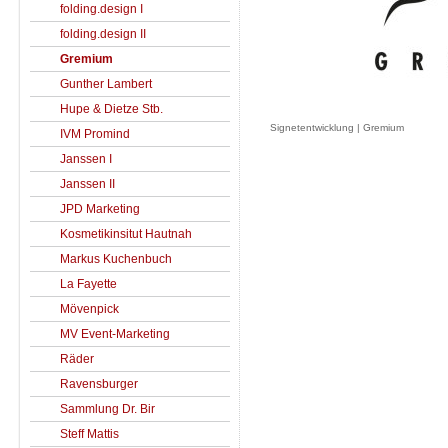
folding.design I
folding.design II
Gremium
Gunther Lambert
Hupe & Dietze Stb.
Signetentwicklung | Gremium
IVM Promind
Janssen I
Janssen II
JPD Marketing
Kosmetikinsitut Hautnah
Markus Kuchenbuch
La Fayette
Mövenpick
MV Event-Marketing
Räder
Ravensburger
Sammlung Dr. Bir
Steff Mattis