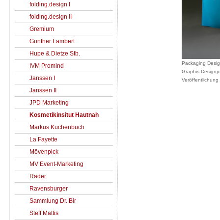
folding.design I
folding.design II
Gremium
Gunther Lambert
Hupe & Dietze Stb.
Packaging Design
IVM Promind
Graphis Designpr
Janssen I
Veröffentlichung
Janssen II
JPD Marketing
Kosmetikinsitut Hautnah
Markus Kuchenbuch
La Fayette
Mövenpick
MV Event-Marketing
Räder
Ravensburger
Sammlung Dr. Bir
Steff Mattis